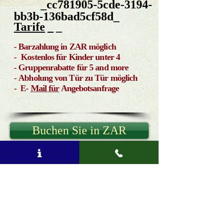
_cc781905-5cde-3194-
bb3b-136bad5cf58d_
Tarife
_
_
- Barzahlung in ZAR möglich
-
Kostenlos für Kinder unter 4
- Gruppenrabatte für 5 and more
- Abholung von Tür zu Tür möglich
- E-
Mail für
Angebotsanfrage
Buchen Sie in ZAR
You will be redirected to our affiliated site:
TourSouth.Africa
Telefon oder SMS:
(27) 844 104 888
E
-
Mail
:
info@amatungulu.com
∞
© 2017 -