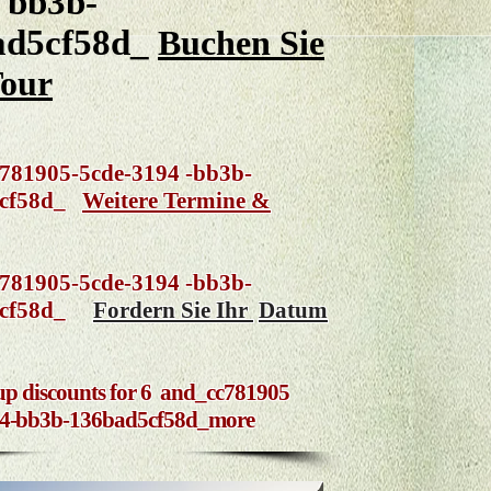
 bb3b-
ad5cf58d_
Buchen Sie
Tour
905-5cde-3194 -bb3b-
5cf58d_
Weitere Termine &
905-5cde-3194 -bb3b-
5cf58d_
Fordern Sie Ihr
Datum
up discounts for 6
and_cc781905
94-bb3b-136bad5cf58d_more