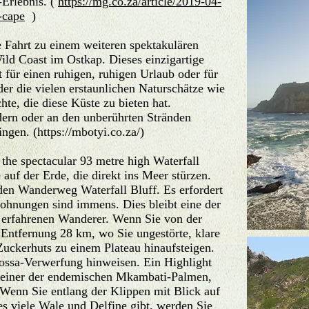
-Erlebnis. (
https://mg.co.za/article/2019-04-
-cape
)
 Fahrt zu einem weiteren spektakulären
ld Coast im Ostkap. Dieses einzigartige
t für einen ruhigen, ruhigen Urlaub oder für
der die vielen erstaunlichen Naturschätze wie
te, die diese Küste zu bieten hat.
ern oder an den unberührten Stränden
ingen. (
https://mbotyi.co.za/)
 the spectacular 93 metre high Waterfall
 auf der Erde, die direkt ins Meer stürzen.
den Wanderweg Waterfall Bluff. Es erfordert
lohnungen sind immens. Dies bleibt eine der
 erfahrenen Wanderer. Wenn Sie von der
 Entfernung 28 km, wo Sie ungestörte, klare
uckerhuts zu einem Plateau hinaufsteigen.
gossa-Verwerfung hinweisen. Ein Highlight
ck einer der endemischen Mkambati-Palmen,
 Wenn Sie entlang der Klippen mit Blick auf
s viele Wale und Delfine gibt, werden Sie