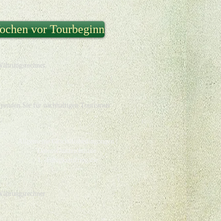
ochen vor Tourbeginn
ährungsrechner
penden Sie für nachhaltigen Tourismus
Allgemeine Geschäftsbedingungen |
Datenschutzrichtlinie
L
-Fähigkeitsfreigabe
ährungsrechner