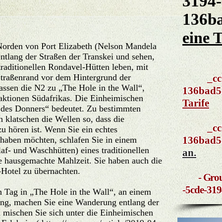
3194-
136b
eine 
Norden von Port Elizabeth (Nelson Mandela
ntlang der Straßen der Transkei und sehen,
raditionellen Rondavel-Hütten leben, mit
Straßenrand vor dem Hintergrund der
_cc781
assen die N2 zu „The Hole in the Wall“,
136bad
raktionen Südafrikas. Die Einheimischen
Tarife
t des Donners“ bedeutet. Zu bestimmten
 klatschen die Wellen so, dass die
_cc781
u hören ist. Wenn Sie ein echtes
136bad
s haben möchten, schlafen Sie in einem
af- und Waschhütten) eines traditionellen
an.
e hausgemachte Mahlzeit. Sie haben auch die
-Hotel zu übernachten.
- Gro
-5cde-31
n Tag in „The Hole in the Wall“, an einem
ung, machen Sie eine Wanderung entlang der
 mischen Sie sich unter die Einheimischen