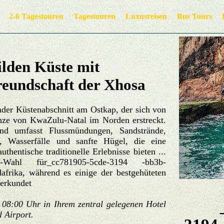
2-6 Tagestouren
Tagestouren
Luxusreisen
Bus Tours
ilden Küste mit
freundschaft der Xhosa
nder Küstenabschnitt am Ostkap, der sich von
nze von KwaZulu-Natal im Norden erstreckt.
d umfasst Flussmündungen, Sandstrände,
en, Wasserfälle und sanfte Hügel, die eine
thentische traditionelle Erlebnisse bieten ...
ahl für_cc781905-5cde-3194 -bb3b-
afrika, während es einige der bestgehüteten
 erkundet
_cc
 08:00 Uhr in Ihrem zentral gelegenen Hotel
l Airport.