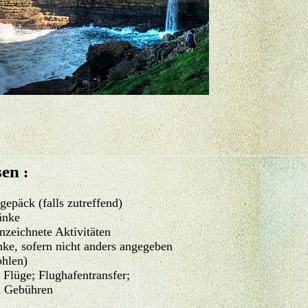
sen
:
epäck (falls zutreffend)
änke
nzeichnete Aktivitäten
ke, sofern nicht anders angegeben
ohlen)
 Flüge; Flughafentransfer;
a Gebühren