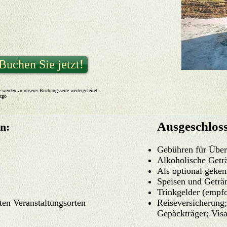
Buchen Sie jetzt!
e werden zu unserer Buchungsseite weitergeleitet:
zgo
Ausgeschlos
en:
Gebühren für Überg
Alkoholische Getr
Als optional geken
Speisen und Geträn
Trinkgelder (empf
rten Veranstaltungsorten
Reiseversicherung;
Gepäckträger; Vis