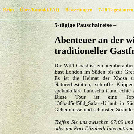
Heim
Über/Kontakt/FAQ
Bewertungen
7-28 Tagestouren
5-tägige Pauschalreise –
Abenteuer an der w
traditioneller Gast
Die Wild Coast ist ein atemberaube
East London im Süden bis zur Gre
Es ist die Heimat der Xhosa un
Naturerbestätten, schroffe Klipp
spektakuläre Landschaft und echte au
Diese Tour ist eine Top-W
136bad5cf58d_Safari-Urlaub in Süd
Geheimnisse und schönsten Strände
Treffen Sie uns zwischen 07:00 und
oder am Port Elizabeth Internationa