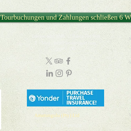
 Tourbuchungen und Zahlungen schließen 6 W
Telefon oder SMS: (27) 844 104 888
W
E
-
Mail
:
info@amatungulu.com
∞
© 2017 -
S
Amatungulu (Pty) Ltd
W
© 2017 - ∞ Copyright