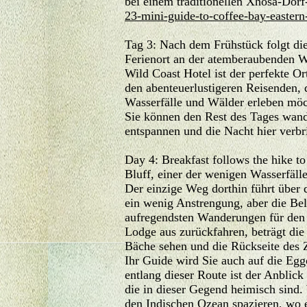
bei einem traditionellen Xhosa-Dorf
23-mini-guide-to-coffee-bay-eastern
Tag 3: Nach dem Frühstück folgt die
Ferienort an der atemberaubenden Wi
Wild Coast Hotel ist der perfekte Or
den abenteuerlustigeren Reisenden, 
Wasserfälle und Wälder erleben möch
Sie können den Rest des Tages wand
entspannen und die Nacht hier verbr
Day 4: Breakfast follows the hike to
Bluff, einer der wenigen Wasserfälle
Der einzige Weg dorthin führt über 
ein wenig Anstrengung, aber die Be
aufregendsten Wanderungen für den
Lodge aus zurückfahren, beträgt die
Bäche sehen und die Rückseite des Z
Ihr Guide wird Sie auch auf die Eg
entlang dieser Route ist der Anbli
die in dieser Gegend heimisch sind.
den Indischen Ozean spazieren, wo e