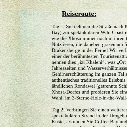
Reiseroute:
Tag 1: Sie nehmen die Straße nach 
Bay) zur spektakulären Wild Coast e
wie die Xhosa immer noch in ihren t
Nutztieren, die daneben grasen am 
Drakensberge in der Ferne! Wir verl
einer der berühmtesten Touristenatt
nennen dies „izi Khaleni“, was „Or
Jahreszeiten und Wasserverhältnissen
Gehirnerschütterung im ganzen Tal z
authentisches traditionelles Erlebni
ländlichen Rondawel (getrennte Schl
Xhosa-Dorfes und probieren Sie ein
Wahl, im 3-Sterne-Hole-in-the-Wall
Tag 2: Verbringen Sie einen weitere
spektakulären Strand in der Umgeb
Küste, erkunden Sie Coffee Bay und