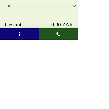
Gesamt
0,00 ZAR
Zur Kasse
Diese Veranstaltung teilen
Telefon oder SMS:
(27) 844 104 888
E
-
Mail
:
info@amatungulu.com
∞
© 2017 -
Spenden Sie für nachhaltigen
Tourismus